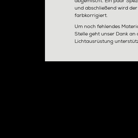
abgemischt. Ein paar Spez
und abschließend wird der
farbkorrigiert.
Um noch fehlendes Materia
Stelle geht unser Dank an 
Lichtausrüstung unterstüt