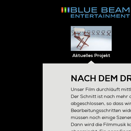
Navigation
überspringen
Aktuelles Projekt
NACH DEM D
Unser Film durchläuft mitt
Der Schnitt ist nach mehr 
abgeschlossen, so dass wir
Bearbeitungsschritten wid
müssen noch einige Szene
Dann wird die Filmmusik k