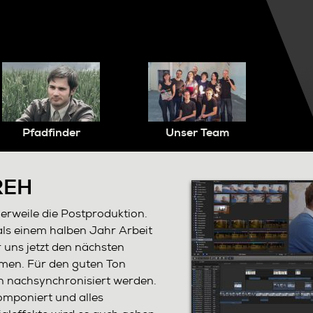
Pfadfinder
Unser Team
REH
lerweile die Postproduktion.
als einem halben Jahr Arbeit
 uns jetzt den nächsten
men. Für den guten Ton
n nachsynchronisiert werden.
omponiert und alles